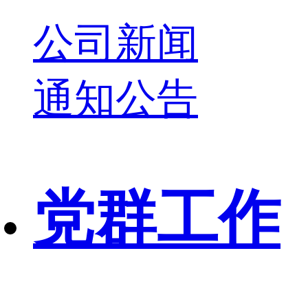
公司新闻
通知公告
党群工作