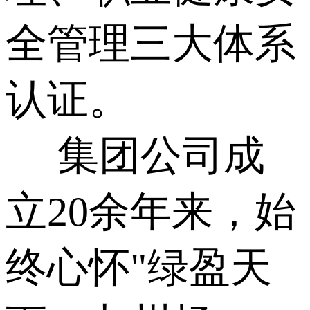
全管理三大体系
认证。
集团公司成
立20余年来，始
终心怀"绿盈天