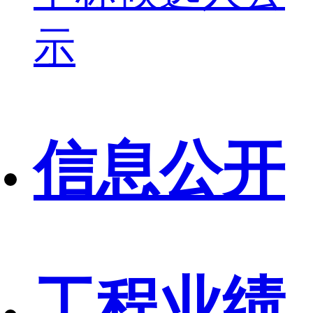
示
信息公开
工程业绩