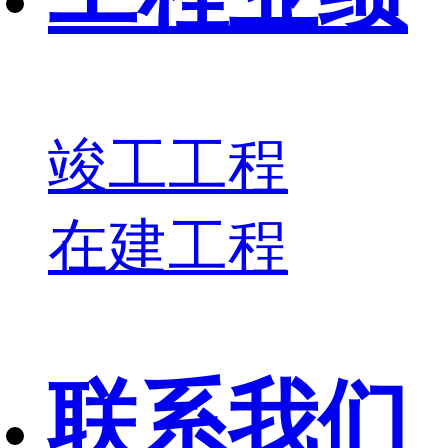
竣工工程
在建工程
联系我们