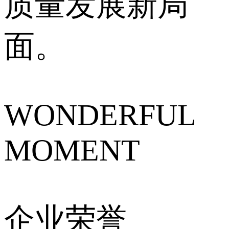
质量发展新局
面。
WONDERFUL
MOMENT
企业荣誉