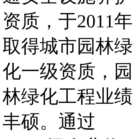
资质，于2011年
取得城市园林绿
化一级资质，园
林绿化工程业绩
丰硕。通过