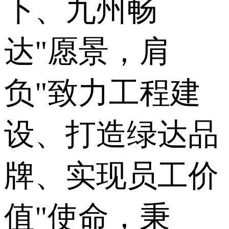
下、九州畅
达"愿景，肩
负"致力工程建
设、打造绿达品
牌、实现员工价
值"使命，秉