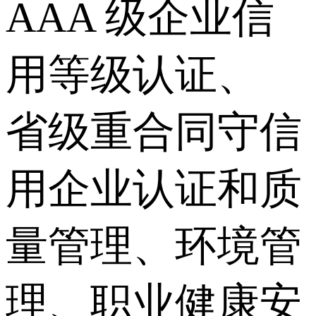
AAA 级企业信
用等级认证、
省级重合同守信
用企业认证和质
量管理、环境管
理、职业健康安