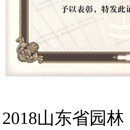
2018山东省园林